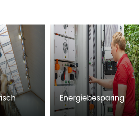
risch
Energiebesparing