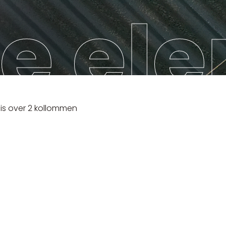
le el
d is over 2 kollommen