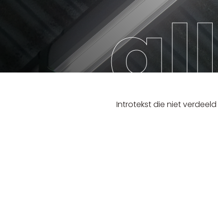
al
Introtekst die niet verdeel