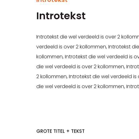
Introtekst
Introtekst die wel verdeeld is over 2 kollom
2 kollommen, Introtekst die wel verdeeld is over
verdeeld is over 2 kollommen, Introtekst die
die wel verdeeld is over 2 kollommen, Introtekst
kollommen, Introtekst die wel verdeeld is o
2 kollommen, Introtekst die wel verdeeld is 
die wel verdeeld is over 2 kollommen, Introt
die wel verdeeld is over 2 kollommen, Introt
2 kollommen, Introtekst die wel verdeeld is
die wel verdeeld is over 2 kollommen, Introt
GROTE TITEL + TEKST