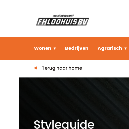
Wonen
Bedrijven
Agrarisch
Terug naar home
Styleguide